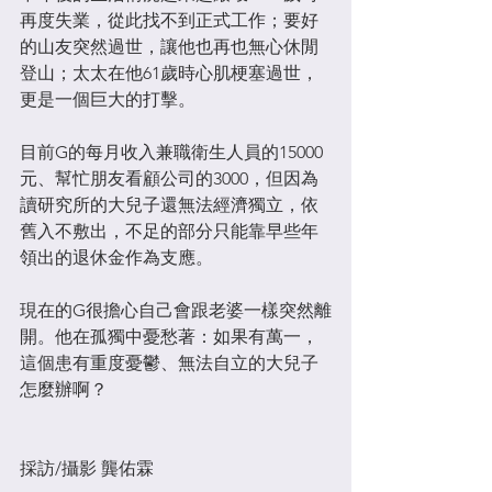
再度失業，從此找不到正式工作；要好
的山友突然過世，讓他也再也無心休閒
登山；太太在他61歲時心肌梗塞過世，
更是一個巨大的打擊。​
目前G的每月收入兼職衛生人員的15000
元、幫忙朋友看顧公司的3000，但因為
讀研究所的大兒子還無法經濟獨立，依
舊入不敷出，不足的部分只能靠早些年
領出的退休金作為支應。​
現在的G很擔心自己會跟老婆一樣突然離
開。他在孤獨中憂愁著：如果有萬一，
這個患有重度憂鬱、無法自立的大兒子
怎麼辦啊？​
採訪/攝影 龔佑霖​