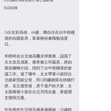
2022國際消除貧困日 線上攝影展
出訪紀錄
G出生於高雄，64歲，獨自住在台中梧棲
港的自購套房，靠著兩份兼職勉強度
日。​
年輕時在台北做高爾夫球業務，認識了
太太並且成家。後來被公司裁員，經由
朋友輾轉介紹，找到了台中梧棲港的倉
儲工作。過了幾年，太太帶著小孩回台
北娘家照顧父母，而G則繼續留在梧棲打
拼。岳父過世後，房子過戶給大舅，太
太跟兩個小孩在台北另找住處，家庭開
支變得沉重。​
中年後的生活情況越來越嚴峻：55歲時