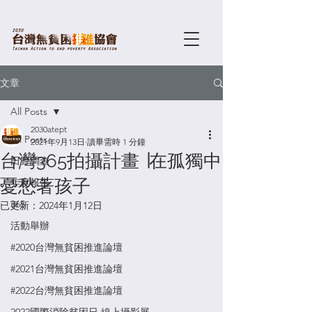
文章
All Posts
2030atept
All Posts
2021年9月13日
讀畢需時 1 分鐘
台灣365拍攝計畫 ∣在孤獨中
田野調查
憂愁著孩子​
年度報告
365
已更新：
2024年1月12日
活動舉辦
#2020台灣無貧困推進論壇
#2021台灣無貧困推進論壇
#2022台灣無貧困推進論壇