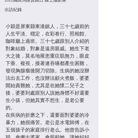
2022國際消除貧困日 線上攝影展
出訪紀錄
小穎是屏東縣東港鎮人，三十七歲前的
人生平淡、穩定，在彩卷行、照相館、
咖啡廳上過班。三十七歲跟別人介紹的
對象結婚，對象是遠房親戚。她生下老
大之後，莫名地罹患重症肌無力，眼皮
下垂、複視，接著連吞嚥都產生困難，
發現胸腺瘤後開刀切除。生病的她沒辦
法出去工作，也沒辦法顧火煮飯，婆婆
開始責難她，尤其是在她懷二兒子之
後，婆婆到處跟別人說她身體不好還要
生小孩，但她其實不想生，是老公要
的。
在疾病的折磨之下，還要面對婆婆的冷
暴力，她很痛苦。老公是水電師傅，在
五個孩子的家庭排行老么。他曾告訴小
穎，會搬出婆家，會照顧她、讓她好好