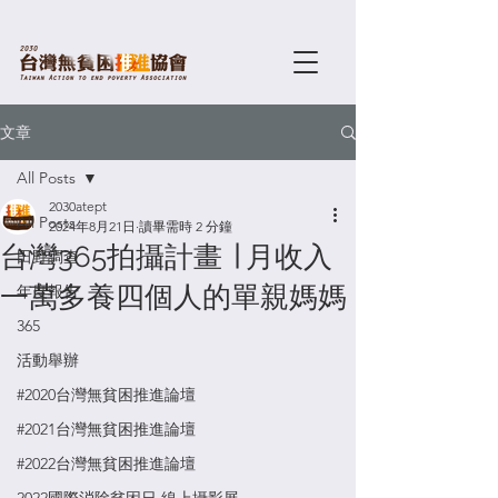
文章
All Posts
2030atept
All Posts
2024年8月21日
讀畢需時 2 分鐘
台灣365拍攝計畫 ∣ 月收入
田野調查
一萬多養四個人的單親媽媽
年度報告
365
活動舉辦
#2020台灣無貧困推進論壇
#2021台灣無貧困推進論壇
#2022台灣無貧困推進論壇