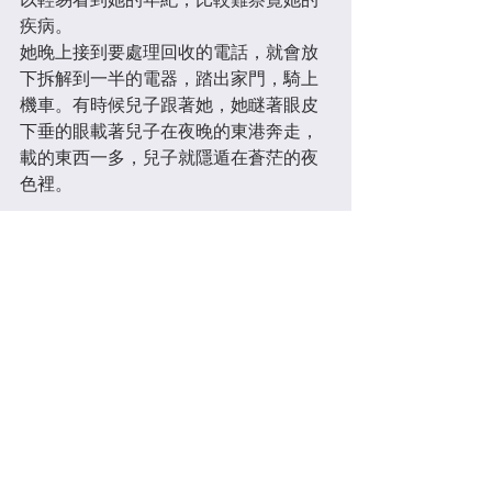
疾病。
她晚上接到要處理回收的電話，就會放
下拆解到一半的電器，踏出家門，騎上
機車。有時候兒子跟著她，她瞇著眼皮
下垂的眼載著兒子在夜晚的東港奔走，
載的東西一多，兒子就隱遁在蒼茫的夜
色裡。
文字/攝影：顏立杰
365
查看全部
最新文章