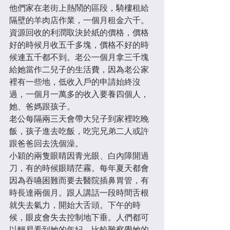
他們家在老街上熱鬧的區段，騎樓租給
隔壁的羊肉店作業，一個月租金六千。
資源回收的利潤取決於紙的價格，價格
好的時候月收五千多塊，價格不好的時
候連五千都不到。老公一個月拿三千塊
給她當作二兒子的生活費，因為老公家
裡有一些地，低收入戶的申請始終沒
過，一個月一萬多的收入要養四個人，
她、爸媽跟孩子。
老公每隔兩三天會帶大兒子到家裡吃晚
飯，孩子進去吃飯，吃完兄弟二人或許
跟爸爸回去洗個澡。
小穎的兩隻眼睛因青光眼、白內障開過
刀，有的時候眼睛茫霧。每年夏天都會
因為吞嚥困難而要去醫院插鼻胃管，有
時長達兩個月。跟人講話一段時間舌根
就失去氣力，開始大舌頭。下午的時
候，眼皮會失去控制地下垂。人們都可
以輕易看到她的年紀，比較難察覺她的