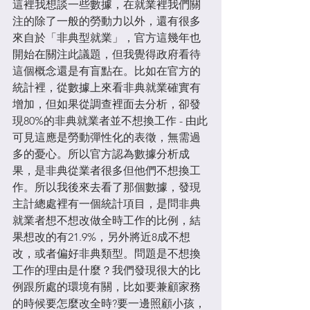
這裡我想談一些數據，在就業裡我們關
注的除了一般的勞動力以外，還有很多
來自於「非典型就業」，官方這幾年也
開始在關注此議題，但我覺得政府看待
這個概念還是有盲點在。比如在官方的
統計裡，從數據上來看非典就業確實有
增加，但如果從調查裡面去分析，卻發
現80%的非典就業者並不想換工作 - 由此
可見這應是勞動彈性化的表徵，無需過
多的憂心。所以官方認為數據分析成
果，是非典從業者很多但他們不想換工
作。所以我後來去看了那個數據，發現
主計總處裡有一個統計項目，是問非典
就業者想不想改做全時工作的比例，結
果想改的有21.9%，另外將近8成不想
改，或者偏好非典類型。問題是不想換
工作的理由是什麼？我們發現很大的比
例跟所處的環境有關，比如要兼顧家務
的時候要怎麼改全時?要一邊照顧小孩，