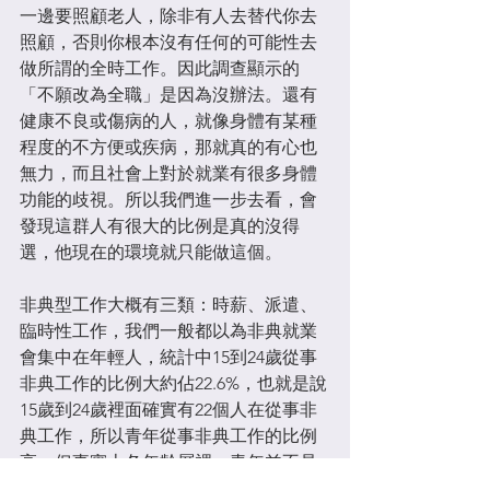
一邊要照顧老人，除非有人去替代你去
照顧，否則你根本沒有任何的可能性去
做所謂的全時工作。因此調查顯示的
「不願改為全職」是因為沒辦法。還有
健康不良或傷病的人，就像身體有某種
程度的不方便或疾病，那就真的有心也
無力，而且社會上對於就業有很多身體
功能的歧視。所以我們進一步去看，會
發現這群人有很大的比例是真的沒得
選，他現在的環境就只能做這個。​
非典型工作大概有三類：時薪、派遣、
臨時性工作，我們一般都以為非典就業
會集中在年輕人，統計中15到24歲從事
非典工作的比例大約佔22.6%，也就是說
15歲到24歲裡面確實有22個人在從事非
典工作，所以青年從事非典工作的比例
高。但事實上各年齡層裡，青年並不是
非典工作最主要的族群，而是在25到44