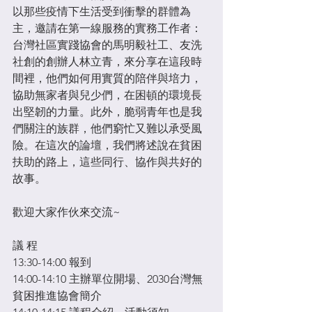
以那些疫情下生活受到衝擊的群體為
主，邀請在第一線服務的實務工作者：
台灣社區實踐協會的馬明毅社工、友洗
社創的創辦人林立青，來分享在這段時
間裡，他們如何用實質的陪伴與培力，
協助無家者與兒少們，在困頓的環境長
出堅韌的力量。此外，脆弱青年也是我
們關注的族群，他們窮忙又難以承受風
險。在這次的論壇，我們將述說在貧困
扶助的路上，這些同行、協作與共好的
故事。
歡迎大家作伙來交流~
​議 程
13:30-14:00 報到
14:00-14:10 主辦單位開場、2030台灣無
貧困推進協會簡介