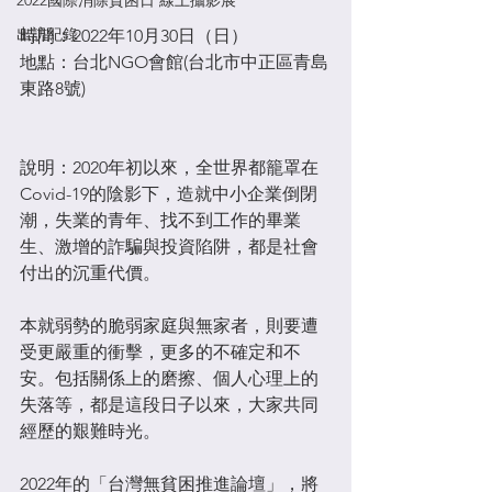
2022國際消除貧困日 線上攝影展
出訪紀錄
時間：2022年10月30日（日）
地點：台北NGO會館(台北市中正區青島
東路8號)
說明：2020年初以來，全世界都籠罩在
Covid-19的陰影下，造就中小企業倒閉
潮，失業的青年、找不到工作的畢業
生、激增的詐騙與投資陷阱，都是社會
付出的沉重代價。
本就弱勢的脆弱家庭與無家者，則要遭
受更嚴重的衝擊，更多的不確定和不
安。包括關係上的磨擦、個人心理上的
失落等，都是這段日子以來，大家共同
經歷的艱難時光。
2022年的「台灣無貧困推進論壇」，將